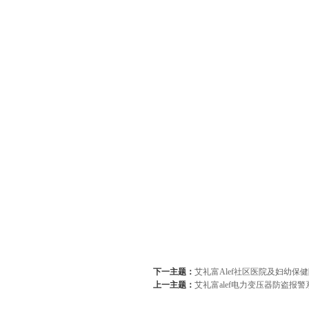
下一主题：
艾礼富Alef社区医院及妇幼保
上一主题：
艾礼富alef电力变压器防盗报警